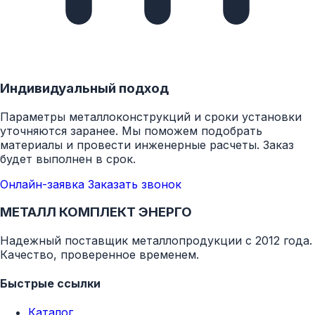
не более 0,055
При 125 °C
Вт/(м*К)
не более 0,093
При 300 °C
не более 0,065 Вт/(м*К)
Вт/(м*К)
Индивидуальный подход
При 400 °C
не более 0,080 Вт/(м*К)
Параметры металлоконструкций и сроки установки
уточняются заранее. Мы поможем подобрать
материалы и провести инженерные расчеты. Заказ
При 600 °C
не более 0,120 Вт/(м*К)
будет выполнен в срок.
Онлайн-заявка
Заказать звонок
МЕТАЛЛ КОМПЛЕКТ ЭНЕРГО
Серийные типоразмеры
Надежный поставщик металлопродукции с 2012 года.
Качество, проверенное временем.
Быстрые ссылки
Толщина, мм
Длина х Ширина, мм
Каталог