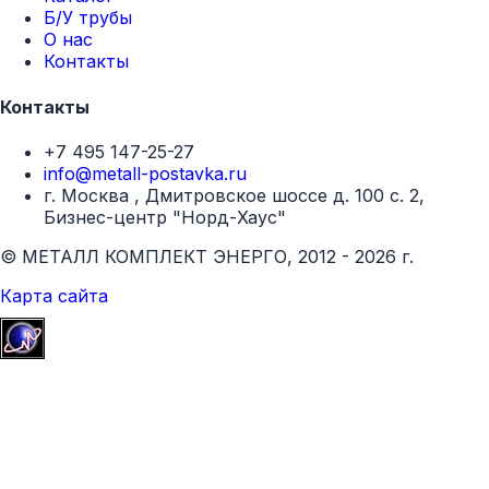
Б/У трубы
90
3000 х 1000
О нас
Контакты
100
3000 х 1000
Контакты
+7 495 147-25-27
110
2500 х 1000
info@metall-postavka.ru
г. Москва , Дмитровское шоссе д. 100 с. 2,
120
2000 х 1000
Бизнес-центр "Норд-Хаус"
© МЕТАЛЛ КОМПЛЕКТ ЭНЕРГО, 2012 - 2026 г.
Карта сайта
Соответствие стандартам
Серийный выпуск по ТУ 5769-002-62815391-2012
Патент на полезную модель № 92933