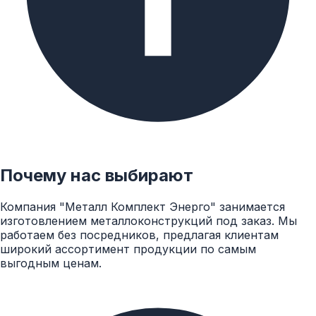
Надежно фиксируйте маты для плотного прилегания к
изолируемой поверхности. Негорючая алюминиевая
фольга сдерживает волокна базальтовой ваты от
осыпания.
Характеристики продукции
Почему нас выбирают
каменная вата, алюминиевая
Компания "Металл Комплект Энерго" занимается
Материал
фольга, муллито-кремнеземистая
изготовлением металлоконструкций под заказ. Мы
вставка, нержавеющая проволока
работаем без посредников, предлагая клиентам
широкий ассортимент продукции по самым
Ориентация
выгодным ценам.
волокон
гофрированные волокна с
основного
горизонтальной ориентацией
материала