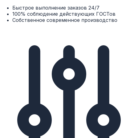
применения
Быстрое выполнение заказов 24/7
100% соблюдение действующих ГОСТов
Собственное современное производство
Теплопроводность в сухом состоянии
Муллито-
Минераловатная
Температура
кремнеземистая
часть
вставка
не более 0,034
При 10 °C
Вт/(м*К)
не более 0,036
При 25 °C
Вт/(м*К)