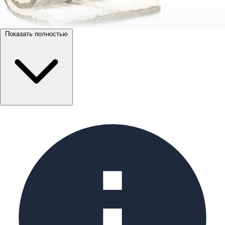
Показать полностью
Высокотемпературные фольгированные маты со
вставкой из муллито-кремнеземистой ваты.
Изолируйте установки охлаждения пара на тепловых
электростанциях в 3 раза реже. Постоянная рабочая
температура теплоносителя для матов комби выше,
чем максимальная температура применения
базальтовой изоляции.
Идеально подходят для теплоизоляции
охладительных установок острого пара свыше 350 °C.
Для теплоизоляции клапанов и задвижек
трубопроводов тепловых электростанций (ТЭС). Для
теплоизоляции печного оборудования.