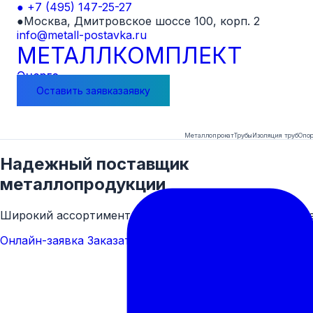
●
+7 (495) 147-25-27
●
Москва, Дмитровское шоссе 100, корп. 2
info@metall-postavka.ru
МЕТАЛЛ
КОМПЛЕКТ
Энерго
Оставить
заявка
заявку
Металлопрокат
Трубы
Изоляция труб
Опор
Надежный поставщик
металлопродукции
Широкий ассортимент труб, металлопроката и компл
Онлайн-заявка
Заказать звонок