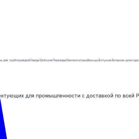
ы для трубопроводов
Отводы
Тройники
Переходы
Компенсаторы
Фланцы
Заглушки
Запорная арматура
ектующих для промышленности с доставкой по всей Р