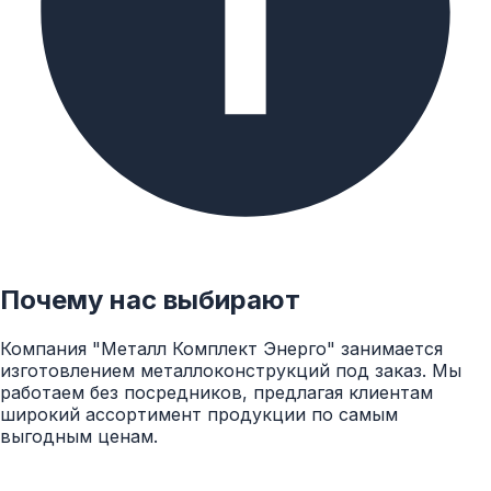
трубопроводов.
На сегодняшний момент компания «Металл -
Поставка» готова предложить своим
клиентам несколько видов компенсаторов:
Компенсаторы для систем отопления;
Компенсаторы сальниковые;
Компенсаторы сильфонные;
Компенсаторы линзовые;
Компенсаторы газовые.
Почему нас выбирают
Компания "Металл Комплект Энерго" занимается
изготовлением металлоконструкций под заказ. Мы
работаем без посредников, предлагая клиентам
широкий ассортимент продукции по самым
выгодным ценам.