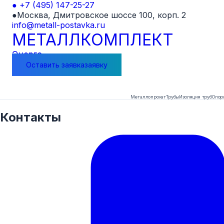
●
+7 (495) 147-25-27
●
Москва, Дмитровское шоссе 100, корп. 2
info@metall-postavka.ru
МЕТАЛЛ
КОМПЛЕКТ
Энерго
Оставить
заявка
заявку
Металлопрокат
Трубы
Изоляция труб
Опор
Контакты