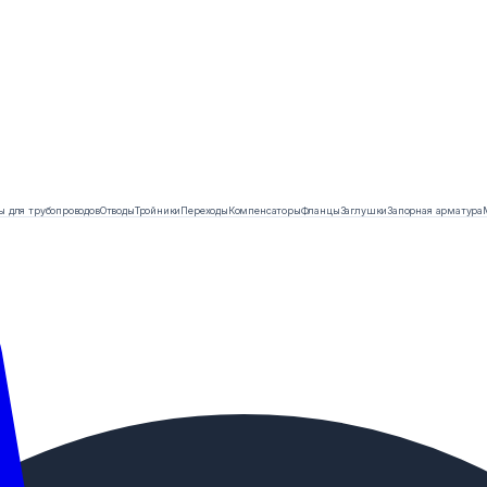
ы для трубопроводов
Отводы
Тройники
Переходы
Компенсаторы
Фланцы
Заглушки
Запорная арматура