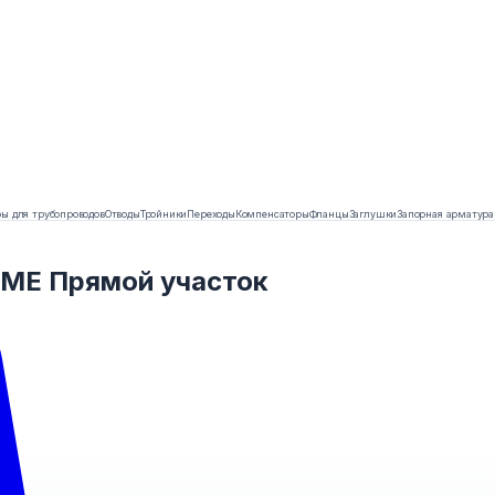
ы для трубопроводов
Отводы
Тройники
Переходы
Компенсаторы
Фланцы
Заглушки
Запорная арматура
ME Прямой участок