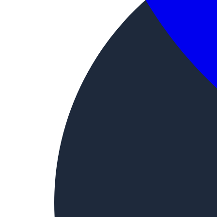
Материал
алюминий
Горючесть / пожароопасность
НГ / КМ0
Среда применения
в помещениях, на откр
Серийные типоразмеры
Диаметр кожуха
от 90 до 1500 мм
Длина кожуха
1200 мм
Толщина металла
0,80 мм