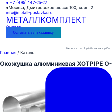
●
+7 (495) 147-25-27
●
Москва, Дмитровское шоссе 100, корп. 2
info@metall-postavka.ru
МЕТАЛЛ
КОМПЛЕКТ
Энерго
Оставить
заявка
заявку
Металлопрокат
Трубы
Изоляция труб
Опор
Главная
/
Каталог
Окожушка алюминиевая XOTPIPE O-