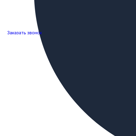
Соответствие стандартам
Заказать
звонок
Серийный выпуск по ТУ 1470-003-62815391-2015
Толщина изделий соответствует требованиям СНиП 4
Характеристики основного материала
Страна происхождения
Россия
Завод-изготовитель
КУМЗ