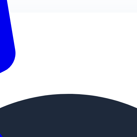
 теплоизоляции труб.
иевого листа 0,80 мм. Подтвердим документами на па
дов на профильных предприятиях.
изоляции труб во влажной среде. На торцах кожухов