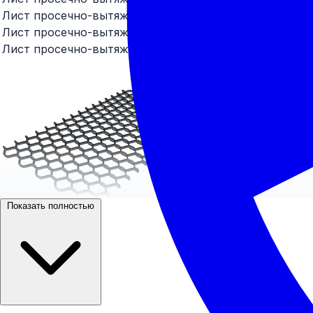
Лист просечно-вытяжной ПВ-506х1000х3000 ст3
Лист просечно-вытяжной ПВ-508х1000х2400 ст3
Лист просечно-вытяжной ПВ-510х1000х2200 ст3
Показать полностью
За недавнее время листовой прокат стал пользоватьс
машиностроения и судостроения и прочих промышленн
проката сильно возросли.