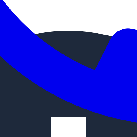
привело к тому, что его стали производить не только
ыми краями, а рулонный прокат может быть как с не 
оката. Изделия, выполненные горячим методом прокат
днокатаным методом, могут быть обработаны по повы