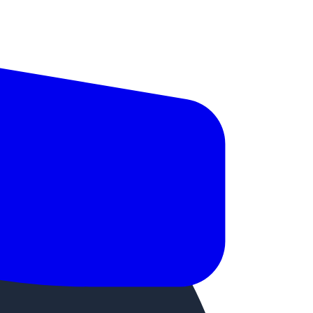
 из сортового металла, но и из электротехнической,
обрезанными краями, так и с обрезанными. Качество
а, имеют всего два вида отделки — это обычная и
шенному, высокому и особо высокому разряду.