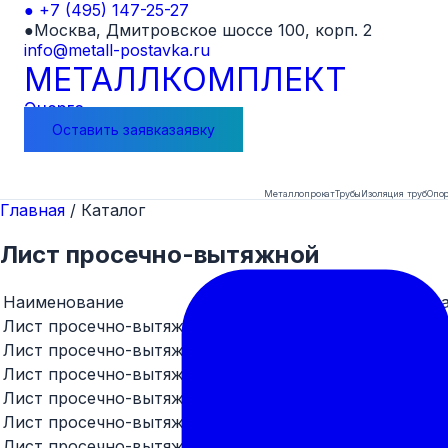
●
+7 (495) 147-25-27
●
Москва, Дмитровское шоссе 100, корп. 2
info@metall-postavka.ru
МЕТАЛЛ
КОМПЛЕКТ
Энерго
Оставить
заявка
заявку
Металлопрокат
Трубы
Изоляция труб
Опор
Главная
/
Каталог
Лист просечно-вытяжной
Наименование
Хар
Лист просечно-вытяжной ПВ-406х1000х2100 ст3
Лист просечно-вытяжной ПВ-406х1000х3000 ст3
Лист просечно-вытяжной ПВ-408х1000х2300 ст3
Лист просечно-вытяжной ПВ-408х1000х2400 ст3
Лист просечно-вытяжной ПВ-410х1000х2100 ст3
Лист просечно-вытяжной ПВ-506х1000х2200 ст3