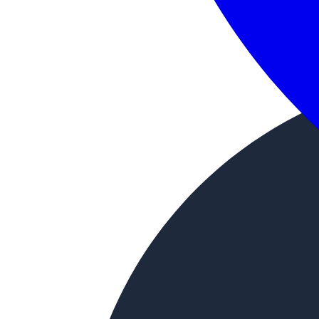
Расширение области эксплуатации листового проката 
судостроительной и нержавеющих видов стали.
Металлопрокат в листах выпускается только с обрезн
обработки изделия полностью зависит от способа пр
повышенная отделка, а изделия, изготовленные холо