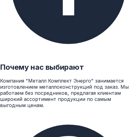
Пример условного обозначения сварного
переходного тройника диаметром 630 мм и
толщиной стенки корпуса 12 мм с диаметром
штуцера 426 мм со стенкой 9 мм на условное
давление Ру = 2,5 МПа:
Тройник ТС 630х12-426х9-2,5 ОСТ 34 10.764-97
Почему нас выбирают
Компания "Металл Комплект Энерго" занимается
изготовлением металлоконструкций под заказ. Мы
работаем без посредников, предлагая клиентам
широкий ассортимент продукции по самым
выгодным ценам.