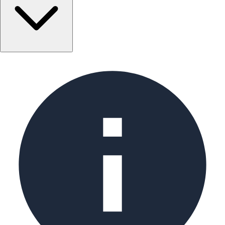
Трубы бесшовные изготавливаются методом горячего
проката заготовки и не имеют какого-либо
шва. Бесшовные трубы имеют широкую область
применения. Они применяются а авиастроении,
автотракторостроении, и прочих направлениях
машиностроения, в химической и нефтедобывающей
промышленности, используются как насосно-
компрессорные трубы, а также в различных видах
коммунального хозяйства.
Существуют два основных способа изготовления
бесшовных труб:
Изготовление холоднокатных бесшовных труб
(прокат осуществляется при температурах ниже
температуры рекристаллизации, что обеспечивает
сохранение свойств железа – твердости,
пластичности и т.д.)
Изготовление горячекатных бесшовных труб (
прокат осуществляется при более высоких