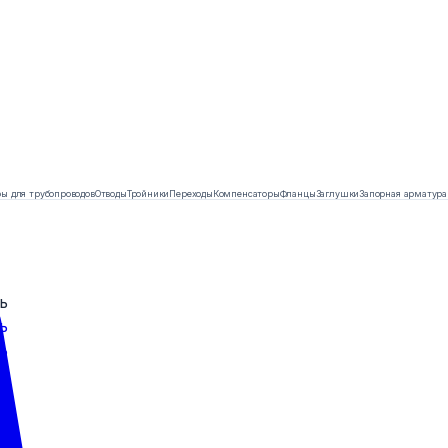
ы для трубопроводов
Отводы
Тройники
Переходы
Компенсаторы
Фланцы
Заглушки
Запорная арматура
ь
ь
ь
ь
ь
ь
ь