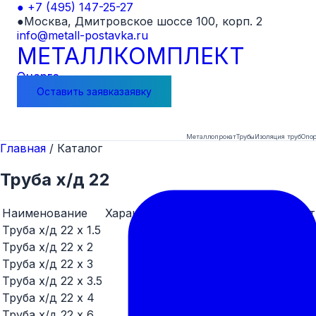
●
+7 (495) 147-25-27
●
Москва, Дмитровское шоссе 100, корп. 2
info@metall-postavka.ru
МЕТАЛЛ
КОМПЛЕКТ
Энерго
Оставить
заявка
заявку
Металлопрокат
Трубы
Изоляция труб
Опор
Главная
/
Каталог
Труба х/д 22
Наименование
Характеристика
Цена
Заказат
Труба х/д 22 x 1.5
Договорная
Заказат
Труба х/д 22 x 2
1000 руб.
Заказат
Труба х/д 22 x 3
Договорная
Заказат
Труба х/д 22 x 3.5
Договорная
Заказат
Труба х/д 22 x 4
Договорная
Заказат
Труба х/д 22 x 6
Договорная
Заказат