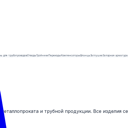
ы для трубопроводов
Отводы
Тройники
Переходы
Компенсаторы
Фланцы
Заглушки
Запорная арматура
 металлопроката и трубной продукции. Все изделия 