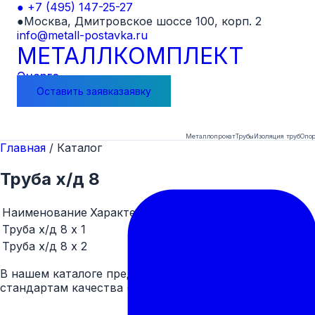
●
+7 (495) 147-25-27
●
Москва, Дмитровское шоссе 100, корп. 2
info@metall-postavka.ru
МЕТАЛЛ
КОМПЛЕКТ
Энерго
Оставить
заявка
заявку
Металлопрокат
Трубы
Изоляция труб
Опор
Главная
/
Каталог
Труба х/д 8
Наименование
Характеристика
Цена
Заказать
Труба х/д 8 x 1
Договорная
Заказать
Труба х/д 8 x 2
Договорная
Заказать
В нашем каталоге представлен широкий ассортимент
стандартам качества (ГОСТ).