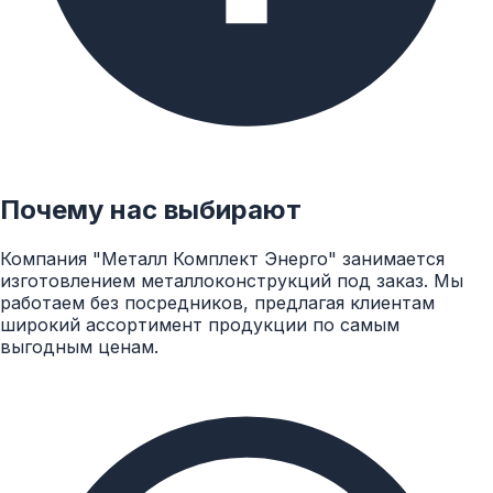
Восстановленные. Бывшие в употреблении
изделия, снятые с линий до наступления
критического износа. Основные параметры труб
сохранены, но рабочий ресурс и предел прочности
- снижены. Перед продажей изделия подвергают
пескоструйной очистке, удаляют с них налет и
следы изоляции, а также наносят фаски на
торцевых концах.
Почему нас выбирают
Для восстановленных б/у труб важнейшее значение
имеет среда, которая по ним транспортировалась.
Компания "Металл Комплект Энерго" занимается
Это может быть холодная и горячая вода, пар,
изготовлением металлоконструкций под заказ. Мы
природный газ (метан), горюче-смазочные жидкости,
работаем без посредников, предлагая клиентам
химические растворы и т.д. От этого напрямую
широкий ассортимент продукции по самым
зависит стоимость восстановленной продукции. Так,
выгодным ценам.
самыми дешевыми считаются трубы б/у из-под воды
и пара. Дороже стоят изделия из-под углеводородов
и ГСМ, так как эти вещества не оказывают на металл
коррозийного воздействия.
Наконец, самыми качественными считаются трубы,
оставшиеся после незавершенного строительства,