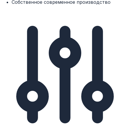
подземных кабельных систем;
Собственное современное производство
строительства понтонов и прочих портовых
сооружений;
сборки опалубок для жидкого бетонного раствора;
создания катодной защиты на нефте- и
газопроводах.
Труба металлическая б/у вполне подходит для этих
целей, и справляется с низкими и средними
нагрузками. Используя сайт компании "Металл
Комплект Энерго", вы можете подобрать продукцию
разной степени износа, исходя из своих
потребностей. Дешевле всего будут стоить
восстановленные трубы из-под горячей и холодной
воды, дороже - из-под ГСМ (горюче-смазочных
материалов). В любом случае, мы предложим вам
лучшие расценки в городе, и организуем быструю
доставку на объект!