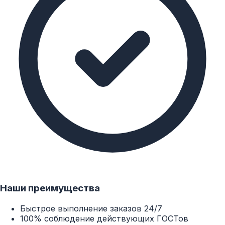
или после разбора строительных конструкций. По
таким изделиям не транспортировались жидкости и
газы, и степень их износа - минимальна.
Стальная труба б/у: цена и сферы
применения
Расценки на б/у продукцию представлены в онлайн-
каталоге сайта "Металл Комплект Энерго". В
основном они зависят от изначальных характеристик
труб, и от степени их износа на момент продажи. Где
можно использовать такие изделия - без нарушения
ГОСТов и СНиПов? Так, сегодня продажа трубы б/у
актуальна для:
прокладки технических трубопроводов (с низким
внутренним давлением);
прокладки водостоков и канализационных систем;
Наши преимущества
возведения опорных конструкций: свай, столбов,
рекламных стоек;
Быстрое выполнение заказов 24/7
создания "футляров" вокруг ПВХ-труб и
100% соблюдение действующих ГОСТов