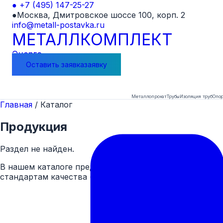
●
+7 (495) 147-25-27
●
Москва, Дмитровское шоссе 100, корп. 2
info@metall-postavka.ru
МЕТАЛЛ
КОМПЛЕКТ
Энерго
Оставить
заявка
заявку
Металлопрокат
Трубы
Изоляция труб
Опор
Главная
/
Каталог
Продукция
Раздел не найден.
В нашем каталоге представлен широкий ассортимент
стандартам качества (ГОСТ).