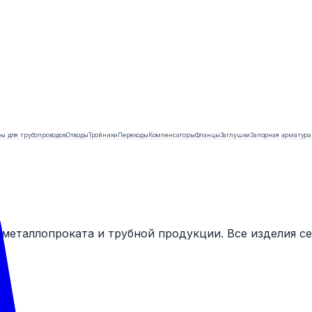
ы для трубопроводов
Отводы
Тройники
Переходы
Компенсаторы
Фланцы
Заглушки
Запорная арматура
 металлопроката и трубной продукции. Все изделия 