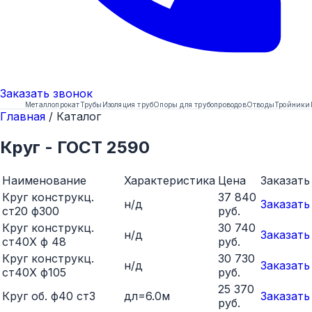
Заказать
звонок
Металлопрокат
Трубы
Изоляция труб
Опоры для трубопроводов
Отводы
Тройники
Главная
/
Каталог
Круг - ГОСТ 2590
Наименование
Характеристика
Цена
Заказать
Круг конструкц.
37 840
н/д
Заказать
ст20 ф300
руб.
Круг конструкц.
30 740
н/д
Заказать
ст40Х ф 48
руб.
Круг конструкц.
30 730
н/д
Заказать
ст40Х ф105
руб.
25 370
Круг об. ф40 ст3
дл=6.0м
Заказать
руб.